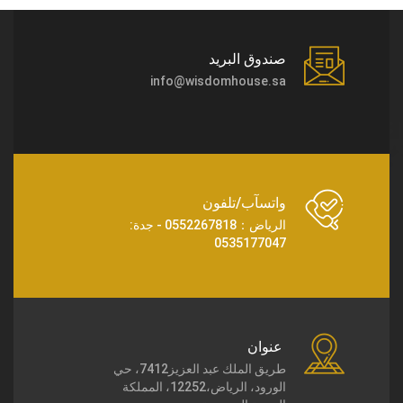
صندوق البريد
info@wisdomhouse.sa
واتسآب/تلفون
الرياض：0552267818 - جدة:
0535177047
عنوان
طريق الملك عبد العزيز7412، حي
الورود، الرياض،12252، المملكة