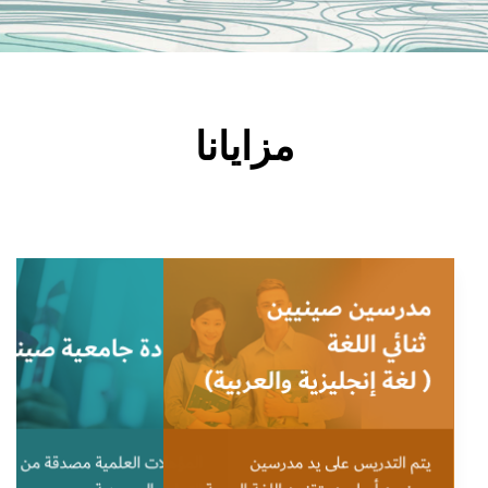
مزايانا